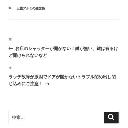
カ
三協アルミの鍵交換
テ
ゴ
リ
ー
投
前
前
稿
の
お店のシャッターが開かない！鍵が無い、鍵は有るけ
ナ
投
ど開けられないなど
ビ
稿
ゲ
次
次
の
ー
ラッチ故障が原因でドアが開かないトラブル閉め出し閉
投
シ
じ込めにご注意！
稿
ョ
ン
検
検
索
索: