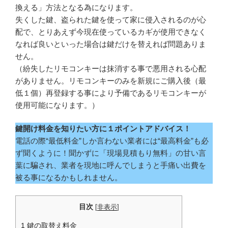
換える」方法となる為になります。
失くした鍵、盗られた鍵を使って家に侵入されるのが心
配で、とりあえず今現在使っているカギが使用できなく
なれば良いといった場合は鍵だけを替えれば問題ありま
せん。
（紛失したリモコンキーは抹消する事で悪用される心配
がありません。リモコンキーのみを新規にご購入後（最
低１個）再登録する事により予備であるリモコンキーが
使用可能になります。）
鍵開け料金を知りたい方に１ポイントアドバイス！
電話の際“最低料金”しか言わない業者には“最高料金”も必
ず聞くように！聞かずに「現場見積もり無料」の甘い言
葉に騙され、業者を現地に呼んでしまうと手痛い出費を
被る事になるかもしれません。
目次
[
非表示
]
1 鍵の取替え料金