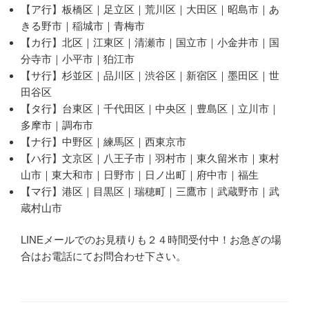
【ア行】板橋区｜足立区｜荒川区｜大田区｜昭島市｜あ
きる野市｜稲城市｜青梅市
【カ行】北区｜江東区｜清瀬市｜国立市｜小金井市｜国
分寺市｜小平市｜狛江市
【サ行】杉並区｜品川区｜渋谷区｜新宿区｜墨田区｜世
田谷区
【タ行】台東区｜千代田区｜中央区｜豊島区｜立川市｜
多摩市｜調布市
【ナ行】中野区｜練馬区｜西東京市
【ハ行】文京区｜八王子市｜羽村市｜東久留米市｜東村
山市｜東大和市｜日野市｜日ノ出町｜府中市｜福生
【マ行】港区｜目黒区｜瑞穂町｜三鷹市｜武蔵野市｜武
蔵村山市
LINEメールでのお見積りも２４時間受付中！お急ぎの場
合はお電話にてお問合わせ下さい。