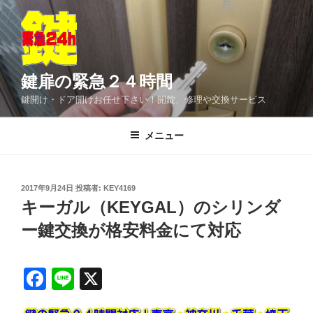
コ
ン
テ
ン
ツ
鍵扉の緊急２４時間
へ
鍵開け・ドア開けお任せ下さい！開錠、修理や交換サービス
ス
キ
メニュー
ッ
プ
投
2017年9月24日
投稿者:
KEY4169
稿
キーガル（KEYGAL）のシリンダ
日:
ー鍵交換が格安料金にて対応
F
Li
X
a
n