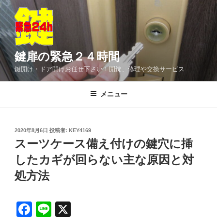
コ
ン
テ
ン
ツ
鍵扉の緊急２４時間
へ
鍵開け・ドア開けお任せ下さい！開錠、修理や交換サービス
ス
キ
メニュー
ッ
プ
投
2020年8月6日
投稿者:
KEY4169
稿
スーツケース備え付けの鍵穴に挿
日:
したカギが回らない主な原因と対
処方法
F
Li
X