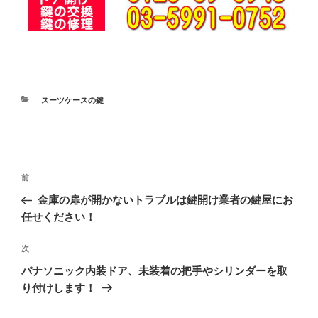
カ
スーツケースの鍵
テ
ゴ
リ
ー
投
前
前
稿
の
金庫の扉が開かないトラブルは鍵開け業者の鍵屋にお
ナ
投
任せください！
ビ
稿
ゲ
次
次
の
ー
パナソニック内装ドア、未装着の把手やシリンダーを取
投
シ
り付けします！
稿
ョ