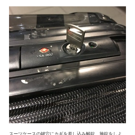
a
n
c
e
e
b
o
o
k
スーツケースの鍵穴にカギを差し込み解錠、施錠をしよ