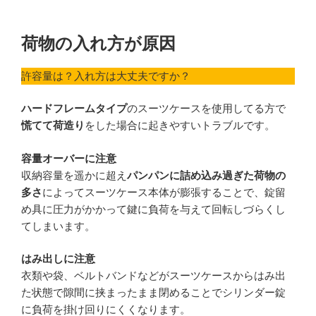
荷物の入れ方が原因
許容量は？入れ方は大丈夫ですか？
ハードフレームタイプ
のスーツケースを使用してる方で
慌てて荷造り
をした場合に起きやすいトラブルです。
容量オーバーに注意
収納容量を遥かに超え
パンパンに詰め込み過ぎた荷物の
多さ
によってスーツケース本体が膨張することで、錠留
め具に圧力がかかって鍵に負荷を与えて回転しづらくし
てしまいます。
はみ出しに注意
衣類や袋、ベルトバンドなどがスーツケースからはみ出
た状態で隙間に挟まったまま閉めることでシリンダー錠
に負荷を掛け回りにくくなります。