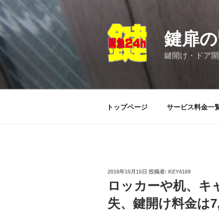
コ
ン
テ
鍵扉の
ン
ツ
鍵開け・ドア開
へ
ス
キ
ッ
トップページ
サービス料金一
プ
投
2016年10月15日
投稿者:
KEY4169
稿
ロッカーや机、キ
日:
失、鍵開け料金は7,