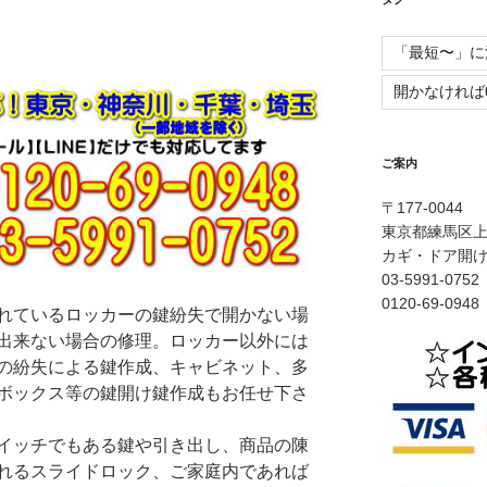
「最短〜」に
開かなければ
ご案内
〒177-0044
東京都練馬区上石
カギ・ドア開
03-5991-0
0120-69-0
れているロッカーの鍵紛失で開かない場
出来ない場合の修理。ロッカー以外には
の紛失による鍵作成、キャビネット、多
ボックス等の鍵開け鍵作成もお任せ下さ
イッチでもある鍵や引き出し、商品の陳
れるスライドロック、ご家庭内であれば