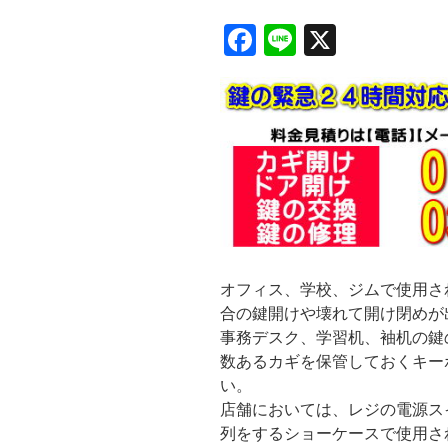
F
Li
X
a
n
c
e
e
b
o
o
k
オフィス、学校、ジムで使用さ
合の鍵開けや壊れて開け閉めが
事務デスク、学習机、袖机の鍵
数あるカギを保管しておくキー
い。
店舗においては、レジの電源ス
列をするショーケースで使用さ