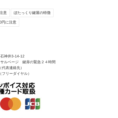
注意
ぼたっくり鍵屋の特徴
0円に注意
神井3-14-12
けサルベージ 鍵扉の緊急２４時間
752（代表連絡先）
948（フリーダイヤル）