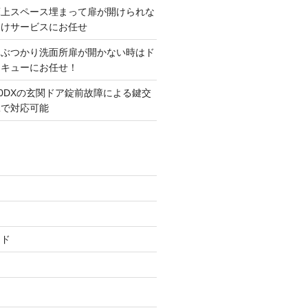
床上スペース埋まって扉が開けられな
開けサービスにお任せ
にぶつかり洗面所扉が開かない時はド
スキューにお任せ！
00DXの玄関ドア錠前故障による鍵交
工で対応可能
ード