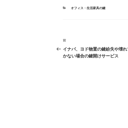
カ
オフィス・生活家具の鍵
テ
ゴ
リ
ー
投
前
前
稿
の
イナバ、ヨド物置の鍵紛失や壊れ
投
かない場合の鍵開けサービス
ナ
稿
ビ
ゲ
ー
シ
ョ
ン