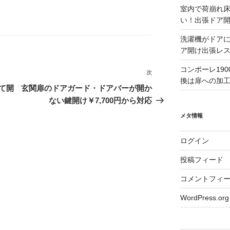
室内で荷崩れ
い！出張ドア
洗濯機がドア
ア開け出張レ
コンポーレ19
次
次
換は扉への加
の
て開
玄関扉のドアガード・ドアバーが開か
投
ない鍵開け￥7,700円から対応
稿
メタ情報
ログイン
投稿フィード
コメントフィ
WordPress.org