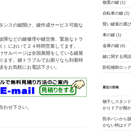
物置の鍵
(1)
自転車の鍵
(2)
賢い鍵屋の選
タンスの鍵開け、鍵作成サービス可能な
車の鍵
(1)
故障などの鍵修理や鍵交換、緊急なトラ
金庫の鍵
(6)
く）において２４時間営業してます。
けサルベージは全国展開をしている鍵屋
鍵に関する用
ります。鍵トラブルでお困りなら到着時
談をお気軽にお電話下さい。
防犯補助ロッ
最近の投稿
物干しスタン
合わせ下さい。
かりドアが開
防水パンから
かない時はド