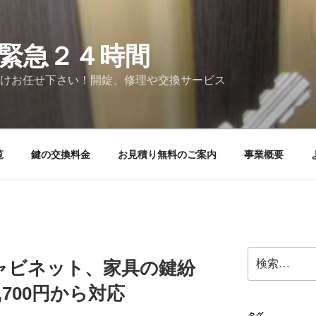
緊急２４時間
けお任せ下さい！開錠、修理や交換サービス
覧
鍵の交換料金
お見積り無料のご案内
事業概要
検
ャビネット、家具の鍵紛
索:
700円から対応
タグ