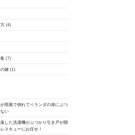
び方
(4)
語集
(7)
クの鍵
(1)
ドが雨風で倒れてベランダの扉にぶつ
かない
脱落した洗濯機がぶつかり引き戸が開
アレスキューにお任せ！