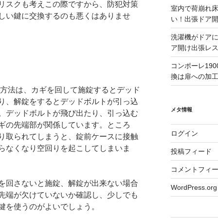
リスクも考えこの際ですから、防犯対策
室内で荷崩れ
しい鍵に交換するのも悪くはありませ
い！出張ドア
洗濯機がドア
ア開け出張レ
コンポーレ19
換は扉への加
る”方法は、カギを回して施錠するとデッド
り、解錠をするとデッドボルトが引っ込
メタ情報
。デッドボルトが飛び出たり、引っ込む
ギの先端部が関係しています。ところ
ログイン
り取られてしまうと、錠前ケースに接触
らなくなり空回りを起こしてしまいま
投稿フィード
コメントフィ
を回さないと施錠、解錠が出来ない場合
WordPress.org
先端が欠けていないか確認し、少しでも
鍵を使うのがよいでしょう。