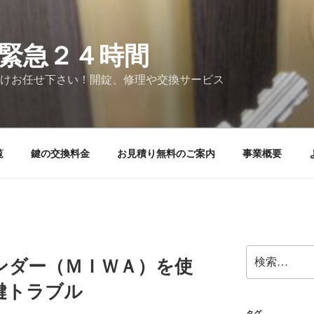
緊急２４時間
けお任せ下さい！開錠、修理や交換サービス
覧
鍵の交換料金
お見積り無料のご案内
事業概要
検
ンダー（ＭＩＷＡ）を使
索:
鍵トラブル
タグ