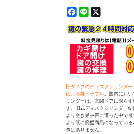
F
Li
X
a
n
c
e
e
b
o
o
k
旧タイプのディスクシリンダー
による鍵トラブル
。国内におい
リンダーは、玄関ドアに限らず
す。旧式ディスクシリンダー錠
より空き巣被害に遭った中で最
より既に廃盤商品になっている
事はありません。