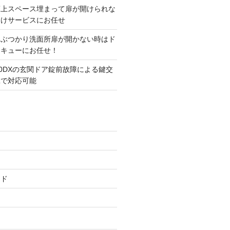
床上スペース埋まって扉が開けられな
開けサービスにお任せ
にぶつかり洗面所扉が開かない時はド
スキューにお任せ！
00DXの玄関ドア錠前故障による鍵交
工で対応可能
ード