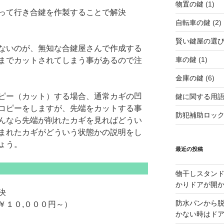
物置の鍵
(1)
って行き合鍵を作製することで解決
自転車の鍵
(2)
賢い鍵屋の選
ないのが、無知な合鍵屋さんで作成する
車の鍵
(1)
までカットされてしまう事があるので注
金庫の鍵
(6)
ピー（カット）する場合、通常カギの凹
鍵に関する用
コピーをしますが、先端をカットする事
防犯補助ロッ
んなら先端が削れたカギを見ればどうい
まれたカギがどういう状態かの説明をし
ょう。
最近の投稿
物干しスタン
かりドアが開
決
防水パンから
￥１０,０００円～）
かない時はド