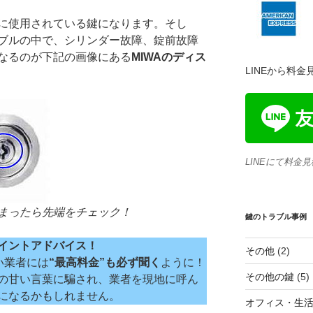
に使用されている鍵になります。そし
ブルの中で、シリンダー故障、錠前故障
なるのが下記の画像にある
MIWAのディス
LINEから料
LINEにて料金
まったら先端をチェック！
鍵のトラブル事例
イントアドバイス！
その他
(2)
い業者には
“最高料金”も必ず聞く
ように！
その他の鍵
(5)
の甘い言葉に騙され、業者を現地に呼ん
になるかもしれません。
オフィス・生