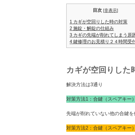
目次
[
非表示
]
1 カギが空回りした時の対策
2 施錠・解錠の仕組み
3 カギの先端が削れてしまう原
4 鍵修理のお見積り２４時間受
カギが空回りした
解決方法は3通り
対策方法1：合鍵（スペアキー
先端が削れていない他の合鍵を
対策方法2：合鍵（スペアキー