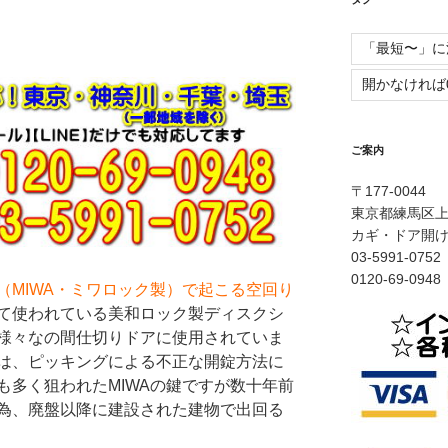
「最短〜」に
開かなければ
ご案内
〒177-0044
東京都練馬区上石
カギ・ドア開
03-5991-0
0120-69-0
（MIWA・ミワロック製）で起こる空回り
て使われている美和ロック製ディスクシ
様々なの間仕切りドアに使用されていま
は、ピッキングによる不正な開錠方法に
も多く狙われたMIWAの鍵ですが数十年前
為、廃盤以降に建設された建物で出回る