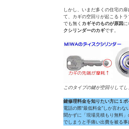
しかし、いまだ多くの住宅の扉
て、カギの空回りが起こるトラ
でも無く
カギそのものが原因
に
クシリンダーのカギ
です。
このタイプの鍵が空回りしてし
鍵修理料金を知りたい方に１ポ
電話の際“最低料金”しか言わな
聞かずに「現場見積もり無料」
でしまうと手痛い出費を被る事