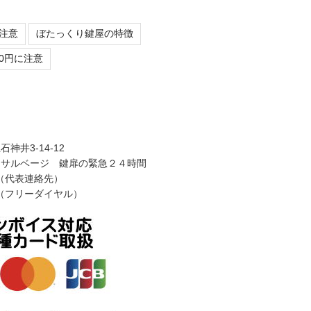
注意
ぼたっくり鍵屋の特徴
0円に注意
神井3-14-12
けサルベージ 鍵扉の緊急２４時間
752（代表連絡先）
948（フリーダイヤル）