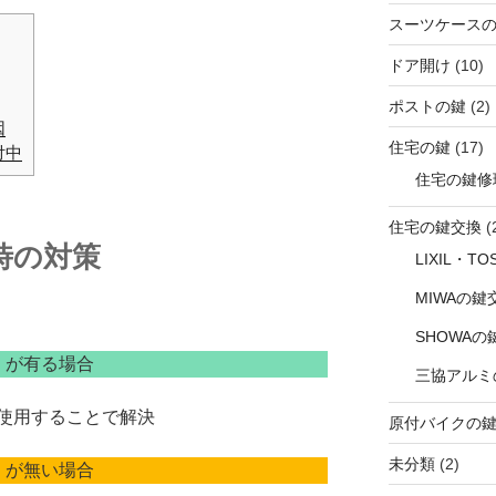
スーツケース
ドア開け
(10)
ポストの鍵
(2)
因
住宅の鍵
(17)
付中
住宅の鍵修
住宅の鍵交換
(
時の対策
LIXIL・T
MIWAの鍵
SHOWAの
）が有る場合
三協アルミ
使用することで解決
原付バイクの
未分類
(2)
）が無い場合