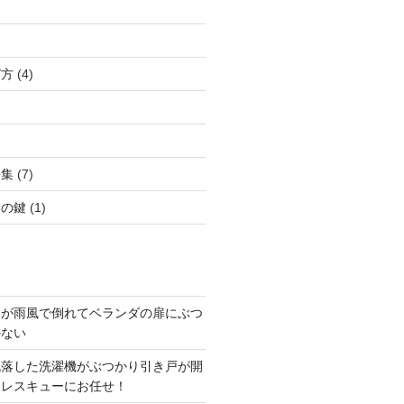
び方
(4)
語集
(7)
クの鍵
(1)
ドが雨風で倒れてベランダの扉にぶつ
かない
脱落した洗濯機がぶつかり引き戸が開
アレスキューにお任せ！