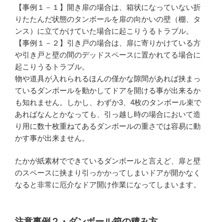
【事例１－１】開き扉の場合は、箱状になっていない折
りたたんだ状態のタンボールを扉の向かいの壁（棚、タ
ンス）に立てかけていた場合に起こりうるトラブル。
【事例１－２】引き戸の場合は、扉に寄りかけている方
や引き戸と壁の間のデッドスペースに置かれてる場合に
起こりうるトラブル。
物や道具が入れられるほんの僅かな隙間があれば挟まっ
ているダンボールを動かしてドアを開ける事が出来るか
も知れません。しかし、わずか3、4枚のタンボール束で
あればなんとかなっても、引っ越し時の場合において造
り用に数十枚重ねてあるダンボールの重さでは容易に動
かす事が出来ません。
たかが紙素材でできているダンボールと言えど、扉と壁
のスペースに挟まり引っかかってしまいドアが開かなく
なると非常に厄介なドア開け作業になってしまいます。
注意事例２・ダンボール箱の積み方