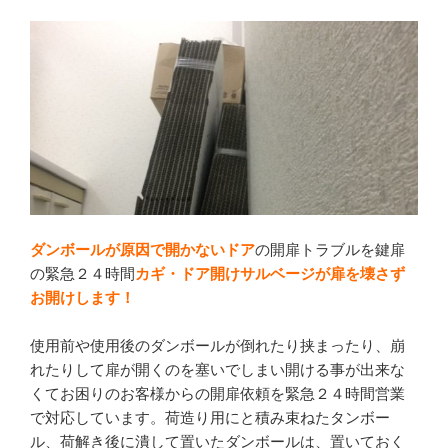
a
n
c
e
e
b
o
o
k
ダンボールが原因で開かないドア
の開扉トラブルを鍵扉
の緊急２４時間
カギ・ドア開けサルベージが扉を壊さず
お開けします！
使用前や使用後のダンボールが倒れたり挟まったり、崩
れたりして扉が開くのを塞いでしまい開ける事が出来な
くてお困りのお客様からの開扉依頼を緊急２４時間営業
で対応しています。荷造り用にと積み束ねたタンボー
ル、荷解き後に潰して置いたダンボールは、置いておく