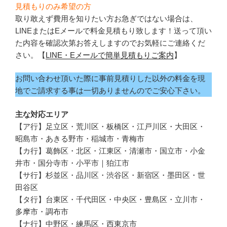
見積もりのみ希望の方
取り敢えず費用を知りたい方お急ぎではない場合は、
LINEまたはEメールで料金見積もり致します！送って頂い
た内容を確認次第お答えしますのでお気軽にご連絡くだ
さい。【
LINE・Eメールで簡単見積もりご案内
】
お問い合わせ頂いた際に事前見積りした以外の料金を現
地でご請求する事は一切ありませんのでご安心下さい。
主な対応エリア
【ア行】足立区・荒川区・板橋区・江戸川区・大田区・
昭島市・あきる野市・稲城市・青梅市
【カ行】葛飾区・北区・江東区・清瀬市・国立市・小金
井市・国分寺市・小平市｜狛江市
【サ行】杉並区・品川区・渋谷区・新宿区・墨田区・世
田谷区
【タ行】台東区・千代田区・中央区・豊島区・立川市・
多摩市・調布市
【ナ行】中野区・練馬区・西東京市