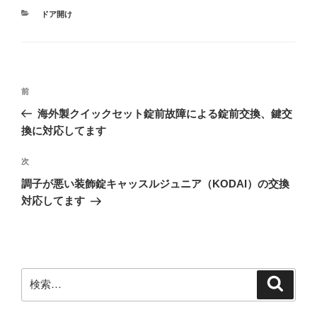
カ
ドア開け
テ
ゴ
リ
ー
投
前
前
稿
の
海外製クイックセット錠前故障による錠前交換、鍵交
ナ
投
換に対応してます
ビ
稿
ゲ
次
次
の
ー
調子が悪い装飾錠キャッスルジュニア（KODAI）の交換
投
シ
対応してます
稿
ョ
ン
検
検
索
索: