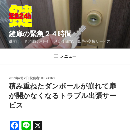
コ
ン
テ
ン
ツ
鍵扉の緊急２４時間
へ
鍵開け・ドア開けお任せ下さい！開錠、修理や交換サービス
ス
キ
メニュー
ッ
プ
投
2019年2月2日
投稿者:
KEY4169
稿
積み重ねたダンボールが崩れて扉
日:
が開かなくなるトラブル出張サー
ビス
F
Li
X