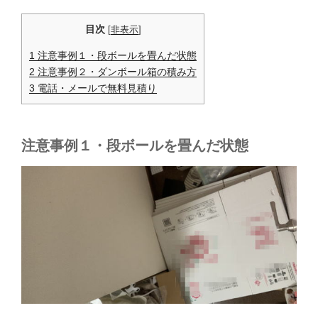
目次
[
非表示
]
1 注意事例１・段ボールを畳んだ状態
2 注意事例２・ダンボール箱の積み方
3 電話・メールで無料見積り
注意事例１・段ボールを畳んだ状態