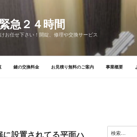
緊急２４時間
けお任せ下さい！開錠、修理や交換サービス
覧
鍵の交換料金
お見積り無料のご案内
事業概要
検
扉に設置されてる平面ハ
索: