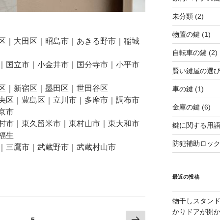
未分類
(2)
物置の鍵
(1)
区｜大田区｜昭島市｜あきる野市｜稲城
自転車の鍵
(2)
｜国立市｜小金井市｜国分寺市｜小平市
賢い鍵屋の選
区｜新宿区｜墨田区｜世田谷区
車の鍵
(1)
央区｜豊島区｜立川市｜多摩市｜調布市
金庫の鍵
(6)
京市
村市｜東久留米市｜東村山市｜東大和市
鍵に関する用
福生
防犯補助ロッ
｜三鷹市｜武蔵野市｜武蔵村山市
最近の投稿
物干しスタン
かりドアが開
次
固
固
…
5