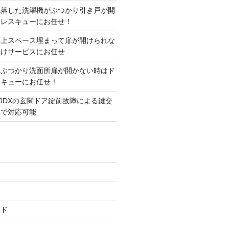
脱落した洗濯機がぶつかり引き戸が開
アレスキューにお任せ！
床上スペース埋まって扉が開けられな
開けサービスにお任せ
にぶつかり洗面所扉が開かない時はド
スキューにお任せ！
00DXの玄関ドア錠前故障による鍵交
工で対応可能
ード