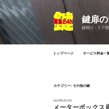
コ
ン
テ
鍵扉の
ン
ツ
鍵開け・ドア開
へ
ス
キ
ッ
トップページ
サービス料金一
プ
カテゴリー:
その他の鍵
投
2022年5月12日
稿
メーターボックス
日: