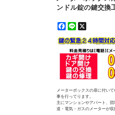
ンドル錠の鍵交換
F
Li
X
a
n
c
e
e
b
o
o
k
メーターボックスの扉に付いて
事を行ってります。
主にマンションやアパート、団
道・電気・ガスのメーターが収