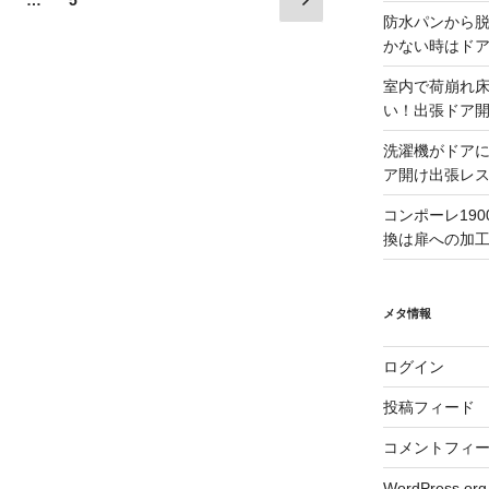
の
定
定
防水パンから
ペ
ペ
ペ
かない時はド
ー
ー
ー
室内で荷崩れ
ジ
ジ
ジ
い！出張ドア
洗濯機がドア
ア開け出張レ
コンポーレ19
換は扉への加
メタ情報
ログイン
投稿フィード
コメントフィ
WordPress.org