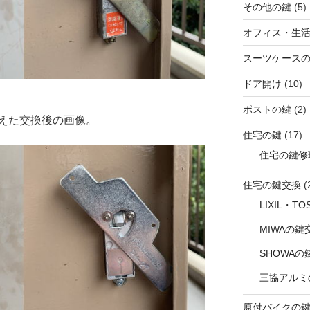
その他の鍵
(5)
オフィス・生
スーツケース
ドア開け
(10)
ポストの鍵
(2)
えた交換後の画像。
住宅の鍵
(17)
住宅の鍵修
住宅の鍵交換
(
LIXIL・T
MIWAの鍵
SHOWAの
三協アルミ
原付バイクの