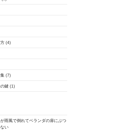
び方
(4)
語集
(7)
クの鍵
(1)
ドが雨風で倒れてベランダの扉にぶつ
かない