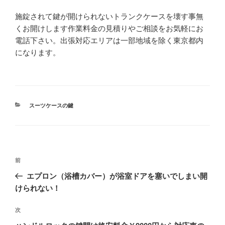
施錠されて鍵が開けられないトランクケースを壊す事無
くお開けします作業料金の見積りやご相談をお気軽にお
電話下さい。出張対応エリアは一部地域を除く東京都内
になります。
カ
スーツケースの鍵
テ
ゴ
リ
ー
投
前
前
稿
の
エプロン（浴槽カバー）が浴室ドアを塞いでしまい開
ナ
投
けられない！
ビ
稿
ゲ
次
次
の
ー