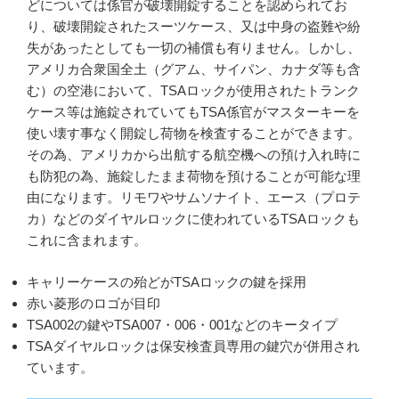
どについては係官が破壊開錠することを認められてお
り、破壊開錠されたスーツケース、又は中身の盗難や紛
失があったとしても一切の補償も有りません。しかし、
アメリカ合衆国全土（グアム、サイパン、カナダ等も含
む）の空港において、TSAロックが使用されたトランク
ケース等は施錠されていてもTSA係官がマスターキーを
使い壊す事なく開錠し荷物を検査することができます。
その為、アメリカから出航する航空機への預け入れ時に
も防犯の為、施錠したまま荷物を預けることが可能な理
由になります。リモワやサムソナイト、エース（プロテ
カ）などのダイヤルロックに使われているTSAロックも
これに含まれます。
キャリーケースの殆どがTSAロックの鍵を採用
赤い菱形のロゴが目印
TSA002の鍵やTSA007・006・001などのキータイプ
TSAダイヤルロックは保安検査員専用の鍵穴が併用され
ています。