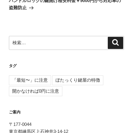
ハンドルロックの鍵開け格安料金￥9000円から対応車の
投
シ
盗難防止
稿
ョ
ン
検
検
索
索:
タグ
「最短〜」に注意
ぼたっくり鍵屋の特徴
開かなければ0円に注意
ご案内
〒177-0044
東京都練馬区上石神井3-14-12