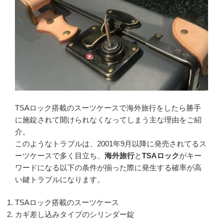
c
e
e
b
o
o
k
TSAロック搭載のスーツケースで海外旅行をしたら勝手
に施錠されて開けられなくなってしまう主な理由をご紹
介。
このようなトラブルは、2001年9月以降に発売されてるス
ーツケースで多く目立ち、
海外旅行
と
TSAロック
がキー
ワードになる以下の条件が揃った際に発生する確率が高
い鍵トラブルになります。
TSAロック搭載のスーツケース
カギ差し込みタイプのシリンダー錠