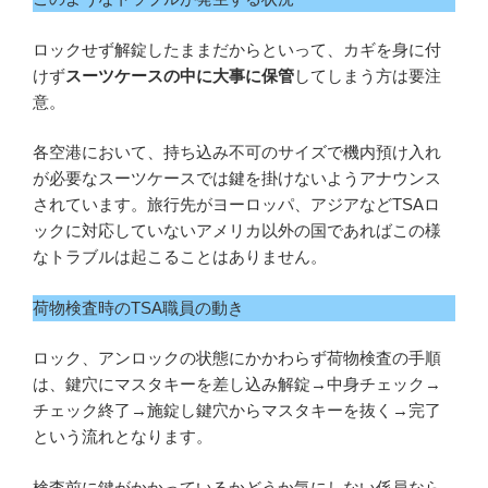
ロックせず解錠したままだからといって、カギを身に付
けず
スーツケースの中に大事に保管
してしまう方は要注
意。
各空港において、持ち込み不可のサイズで機内預け入れ
が必要なスーツケースでは鍵を掛けないようアナウンス
されています。旅行先がヨーロッパ、アジアなどTSAロ
ックに対応していないアメリカ以外の国であればこの様
なトラブルは起こることはありません。
荷物検査時のTSA職員の動き
ロック、アンロックの状態にかかわらず荷物検査の手順
は、鍵穴にマスタキーを差し込み解錠→中身チェック→
チェック終了→施錠し鍵穴からマスタキーを抜く→完了
という流れとなります。
検査前に鍵がかかっているかどうか気にしない係員なら