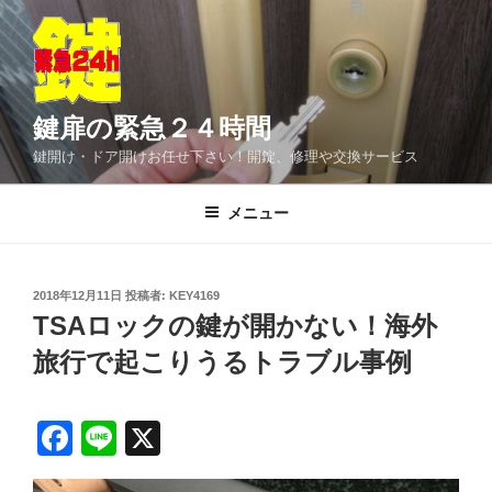
コ
ン
テ
ン
ツ
鍵扉の緊急２４時間
へ
鍵開け・ドア開けお任せ下さい！開錠、修理や交換サービス
ス
キ
メニュー
ッ
プ
投
2018年12月11日
投稿者:
KEY4169
稿
TSAロックの鍵が開かない！海外
日:
旅行で起こりうるトラブル事例
F
Li
X
a
n