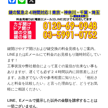
a
n
c
e
e
b
o
o
鍵開けやドア開けおよび鍵交換の料金見積もりご案内。
k
LINEまたはEメールにて料金のお見積もり随時対応してい
ます！
工事状況や弊社都合によって直ぐの返信が出来ない事も
ありますが、遅くても必ず２４時間以内に回答差し上げ
ます。お急ぎでない方や参考程度に知りたい、「他社さ
んと料金を比較したい」と言った理由など、どうぞお気
軽にご相談ください。
LINE、Eメールで提示した以外の金額を請求することは
一切ございません
。