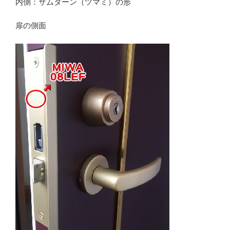
内側：サムターン（ツマミ）の形
扉の側面