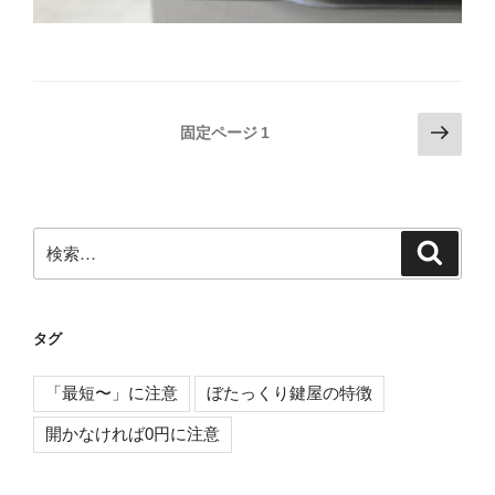
投
次
固定ページ
1
の
稿
ペ
の
ー
ペ
ジ
検
検
ー
索
索:
ジ
送
タグ
り
「最短〜」に注意
ぼたっくり鍵屋の特徴
開かなければ0円に注意