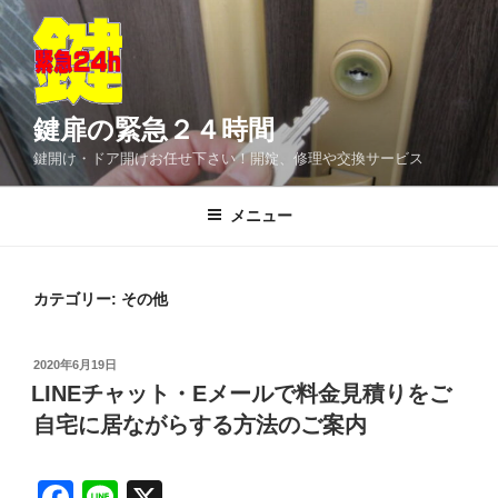
コ
ン
テ
ン
ツ
鍵扉の緊急２４時間
へ
鍵開け・ドア開けお任せ下さい！開錠、修理や交換サービス
ス
キ
メニュー
ッ
プ
カテゴリー:
その他
投
2020年6月19日
稿
LINEチャット・Eメールで料金見積りをご
日:
自宅に居ながらする方法のご案内
F
Li
X