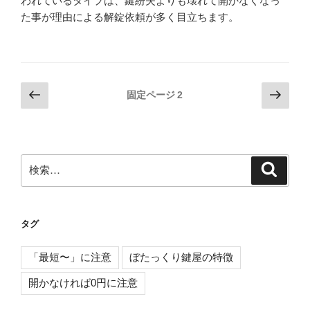
われているタイプは、鍵紛失よりも壊れて開かなくなっ
た事が理由による解錠依頼が多く目立ちます。
投
前
次
固定ページ
2
の
の
稿
ペ
ペ
の
ー
ー
ペ
ジ
ジ
検
検
ー
索
索:
ジ
送
タグ
り
「最短〜」に注意
ぼたっくり鍵屋の特徴
開かなければ0円に注意