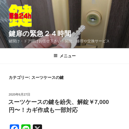
コ
ン
テ
ン
ツ
鍵扉の緊急２４時間
へ
鍵開け・ドア開けお任せ下さい！開錠、修理や交換サービス
ス
キ
メニュー
ッ
プ
カテゴリー:
スーツケースの鍵
投
2020年6月27日
稿
スーツケースの鍵を紛失、解錠￥7,000
日:
円〜！カギ作成も一部対応
F
Li
X