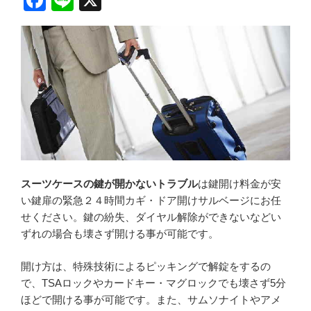
a
n
c
e
e
b
o
o
k
スーツケースの鍵が開かないトラブル
は鍵開け料金が安
い鍵扉の緊急２４時間カギ・ドア開けサルベージにお任
せください。鍵の紛失、ダイヤル解除ができないなどい
ずれの場合も壊さず開ける事が可能です。
開け方は、特殊技術によるピッキングで解錠をするの
で、TSAロックやカードキー・マグロックでも壊さず5分
ほどで開ける事が可能です。また、サムソナイトやアメ