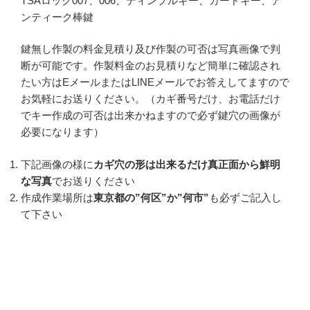
TSAロック007、006、ディンプルキー、カードキー、ア
ンティーク棒鍵
鍵無し作製の料金見積り及び作製の可否は写真画像で判
断が可能です。作製料金のお見積りなど簡単に確認され
たい方はEメールまたはLINEメールでお答えしてますので
お気軽にお送りください。（カギ番号だけ、お電話だけ
でキー作成の可否は出来かねますので必ず鍵穴の画像が
必要になります）
下記画像の様に
カギ穴の形は出来るだけ真正面から鮮明
な写真
でお送りください
作成作業場所は
東京都の”何区”か”何市”
も必ずご記入し
て下さい