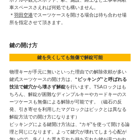
車スペースさえれば何処でも構いません。
＊
羽田空港
でスーツケースを開ける場合は待ち合わせ場
所を指定させて頂きます。
鍵の開け方
鍵を失くしても無傷で解錠可能
物理キーが手元に無いといった理由での解除依頼が多い
鍵式スーツケースの開け方は、
“ピッキング”と呼ばれる
技法で鍵穴から壊さず解錠
を行います。TSAロックはも
ちろん、解錠が困難なディンプルキーやカードキーのス
ーツケースも無傷による解除が可能です。（磁石の反
発、引き寄せを利用したマグロックはピックとは異なる
解錠方法での開け方になります）
ピッキングによる鍵開け方法は、“カギ”を使って開ける論
理と同じになります。よって鍵穴が壊れてしまう心配が
無いので、失くした置き忘れた持ち忘れた鍵が見つかれ